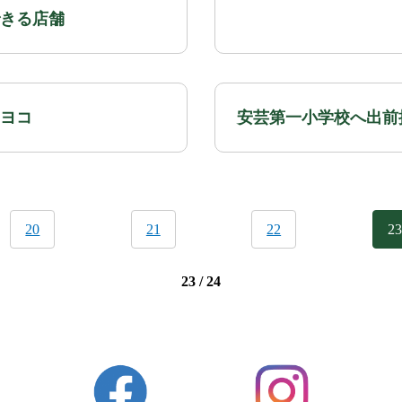
きる店舗
ヨコ
安芸第一小学校へ出前
20
21
22
23
23 / 24