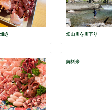
焼き
畑山川を川下り
飼料米