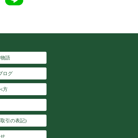
楽物語
ブログ
べ方
取引の表記)
わせ