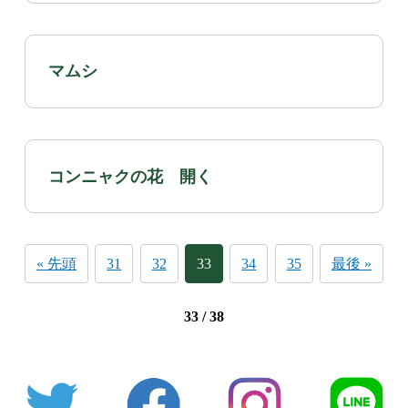
マムシ
コンニャクの花 開く
« 先頭
31
32
33
34
35
最後 »
33 / 38