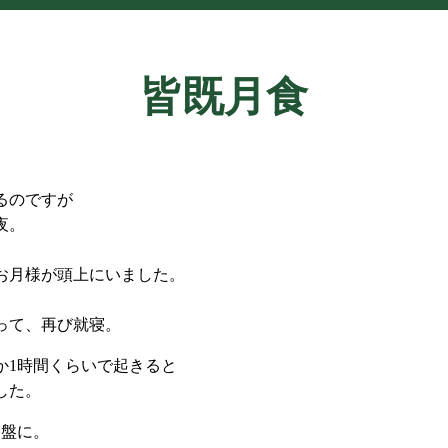
皆既月食
るのですが
夜。
お月様が頭上にいました。
って、再び就寝。
か1時間くらいで起きると
した。
終盤に。