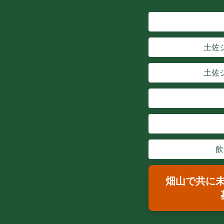
土佐
土佐
飲
畑山で共に