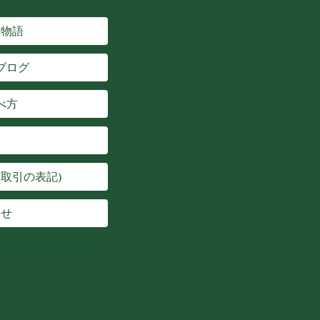
楽物語
ブログ
べ方
取引の表記)
わせ