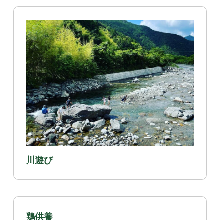
川遊び
鶏供養