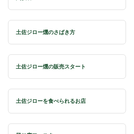
土佐ジロー燻のさばき方
土佐ジロー燻の販売スタート
土佐ジローを食べられるお店