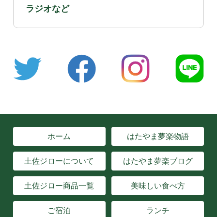
ラジオなど
ホーム
はたやま夢楽物語
土佐ジローについて
はたやま夢楽ブログ
土佐ジロー商品一覧
美味しい食べ方
ご宿泊
ランチ