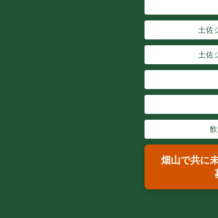
土佐
土佐
飲
畑山で共に