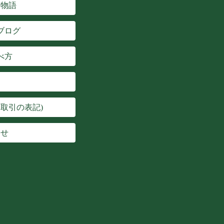
楽物語
ブログ
べ方
取引の表記)
わせ