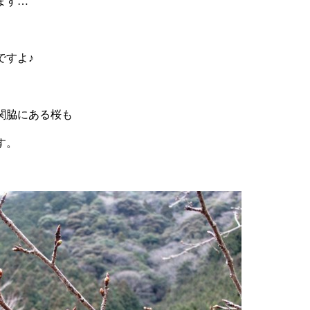
ます…
ですよ♪
関脇にある桜も
す。