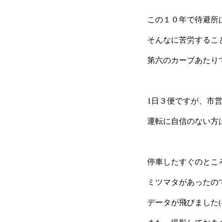
この１０年で待避所
そんなに苦労するこ
第六のカーブあたりで
1日３便ですが、市
運転に自信のない方はお
停車したすぐのとこ
ミツマタがあったの
データが飛びました(-_