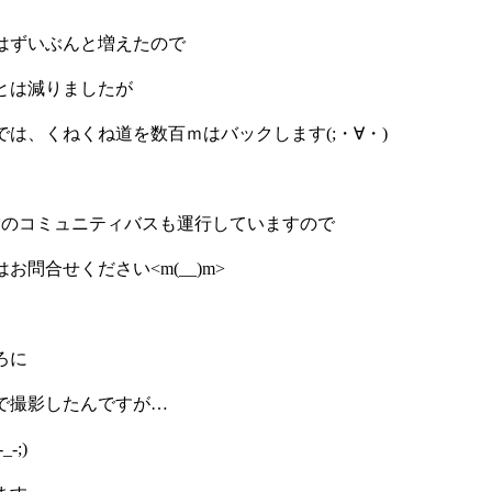
はずいぶんと増えたので
とは減りましたが
は、くねくね道を数百ｍはバックします(;・∀・)
営のコミュニティバスも運行していますので
問合せください<m(__)m>
ろに
で撮影したんですが…
-;)