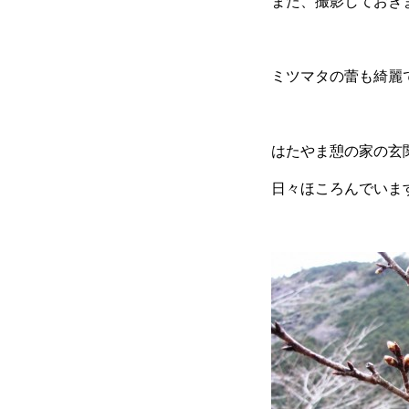
また、撮影しておき
ミツマタの蕾も綺麗
はたやま憩の家の玄
日々ほころんでいま