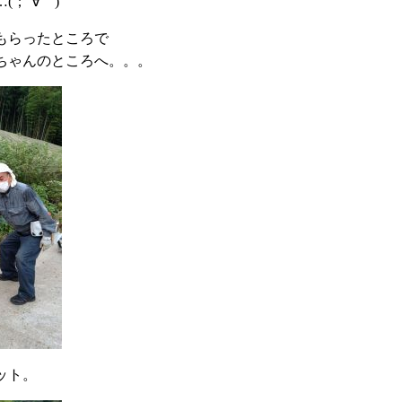
；´∀｀)
もらったところで
ちゃんのところへ。。。
ット。