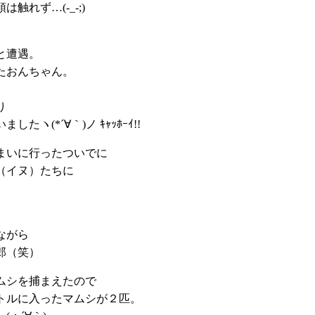
触れず…(-_-;)
と遭遇。
たおんちゃん。
り
たヽ(*´∀｀)ノ ｷｬｯﾎｰｲ!!
まいに行ったついでに
（イヌ）たちに
、
ながら
郎（笑）
ムシを捕まえたので
トルに入ったマムシが２匹。