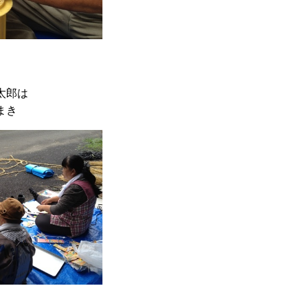
太郎は
まき