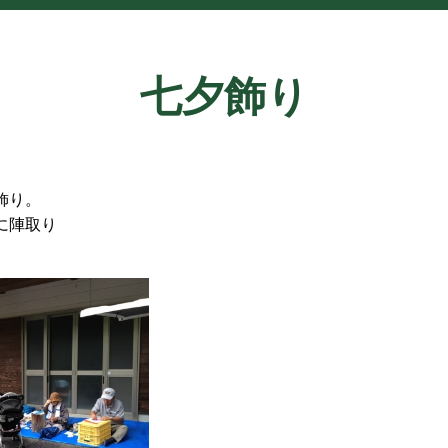
七夕飾り
飾り。
に陣取り
。