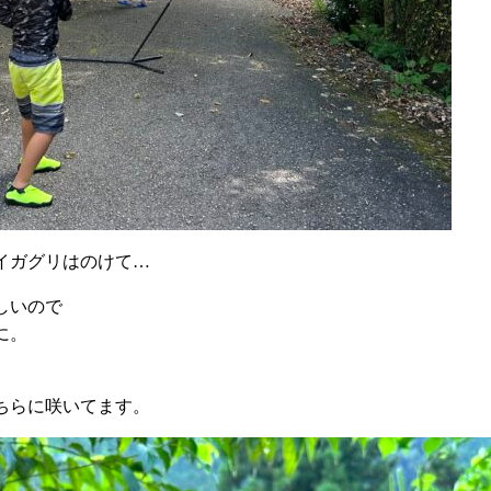
イガグリはのけて…
しいので
に。
ちらに咲いてます。