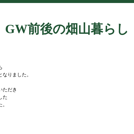
GW前後の畑山暮らし
も
となりました。
いただき
した
た。