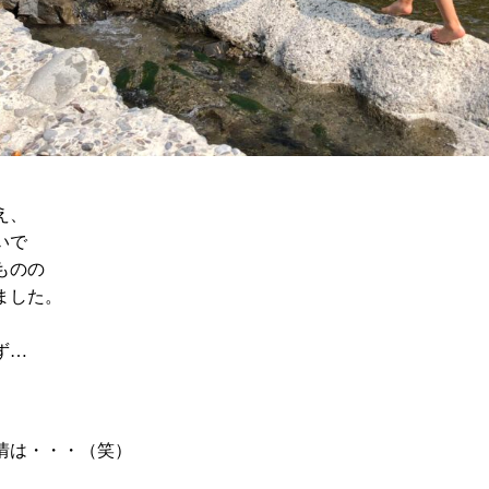
え、
いで
ものの
ました。
ず…
情は・・・（笑）