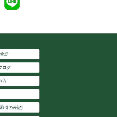
楽物語
ブログ
べ方
取引の表記)